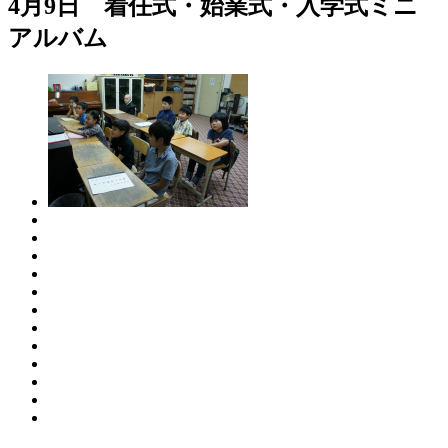
4月9日 着任式・始業式・入学式ミニ
アルバム