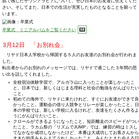
肌で感じたサウジアラビアについて、ぜひ日本のお友達に伝えてくだ
さい。そしてまた、日本での生活が充実したものとなることを願って
います。
卒業式 ミニアルバムをご覧ください
3月12日 「お別れ会」
リヤド日本人学校から帰国する５人のお友達のお別れ会が行われま
した。
転出者からのお別れのメッセージでは、リヤドで過ごした３年間の思
い出を話してくれました。
全校宿泊体験学習で、アルガラ山に入ったことが楽しかったこ
と。日本では、新しくはじまる理科と社会の勉強をがんばりたい
こと。
初めての海外で、リヤドに来たけれど、すぐにお友達ができて良
かったこと。運動会の借り人競争とリレーが楽しかったこと。日
本の学校では、新しい学校に入るけれど、友達をたくさん作るよ
うにがんばりたいこと。
クロールができるようになったこと。短距離走のスピードがつい
たこと。ラカム祭の「リズムでJUMP」では、練習の時はミスし
てなかなか成功しなかったけど、本番は大成功してお客さんから
大きな拍手をもらえてうれしかったこと。みんなとまた会える日