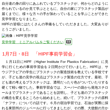
自分達の身の回りにあふれているプラスチックが、何からどのように
作られているのか見て学ぶとともに、自分の家にプラスチック製品が
届くまでに、様々な方々の手が加わっていることを学ぶことができた
見学学習となりました。
HIPFの皆様にはたくさんの準備をしていただきました。大変ありが
とうございました。
見学学習 ミニアルバムをご覧ください
1月7日・8日 「HIPF事前学習会」
１月11日にHIPF（Higher Institute For Plastics Fabrication）に見
学に行くための事前学習会を２日間かけて行いました。HIPFは、サ
ウジアラビアの学生にプラスチックの製造技術を教えている学校です
が、子ども達の見学の視点はプラスチック製造の仕方です。最初、子
ども達の考えるプラスチックは、透明だったり色がついていたりする
硬くて軽い物でした。事前学習会では、スーパーの袋から発泡スチロ
ールまでプラスチックであることを説明し、子ども達のプラスチック
の概念を変えるところから始めました。続いて、プラスチックの原料
「ナフサ」についての話です。６月の宿泊学習では、石油が実際に採
れる東部州のジュベールに行ってきましたが、その際、大使館の方か