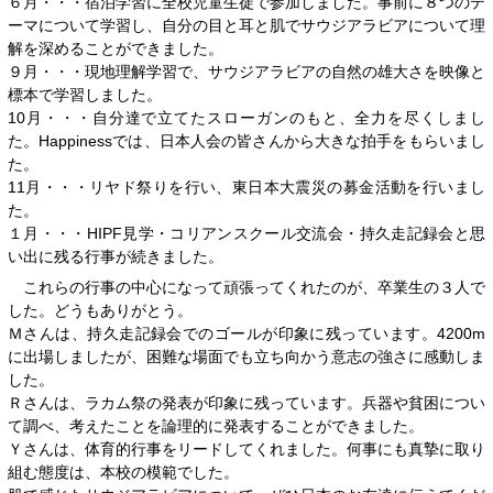
６月・・・宿泊学習に全校児童生徒で参加しました。事前に８つのテ
ーマについて学習し、自分の目と耳と肌でサウジアラビアについて理
解を深めることができました。
９月・・・現地理解学習で、サウジアラビアの自然の雄大さを映像と
標本で学習しました。
10月・・・自分達で立てたスローガンのもと、全力を尽くしまし
た。Happinessでは、日本人会の皆さんから大きな拍手をもらいまし
た。
11月・・・リヤド祭りを行い、東日本大震災の募金活動を行いまし
た。
１月・・・HIPF見学・コリアンスクール交流会・持久走記録会と思
い出に残る行事が続きました。
これらの行事の中心になって頑張ってくれたのが、卒業生の３人で
した。どうもありがとう。
Ｍさんは、持久走記録会でのゴールが印象に残っています。4200m
に出場しましたが、困難な場面でも立ち向かう意志の強さに感動しま
した。
Ｒさんは、ラカム祭の発表が印象に残っています。兵器や貧困につい
て調べ、考えたことを論理的に発表することができました。
Ｙさんは、体育的行事をリードしてくれました。何事にも真摯に取り
組む態度は、本校の模範でした。