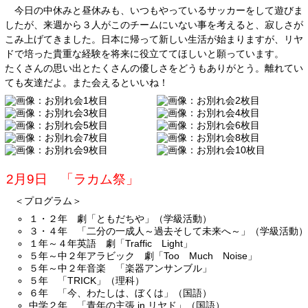
今日の中休みと昼休みも、いつもやっているサッカーをして遊びま
したが、来週から３人がこのチームにいない事を考えると、寂しさが
こみ上げてきました。日本に帰って新しい生活が始まりますが、リヤ
ドで培った貴重な経験を将来に役立ててほしいと願っています。
たくさんの思い出とたくさんの優しさをどうもありがとう。離れてい
ても友達だよ。また会えるといいね！
2月9日 「ラカム祭」
＜プログラム＞
１・２年 劇「ともだちや」（学級活動）
３・４年 「二分の一成人～過去そして未来へ～」（学級活動）
１年～４年英語 劇「Traffic Light」
５年～中２年アラビック 劇「Too Much Noise」
５年～中２年音楽 「楽器アンサンブル」
５年 「TRICK」（理科）
６年 「今、わたしは、ぼくは」（国語）
中学２年 「青年の主張 in リヤド」（国語）