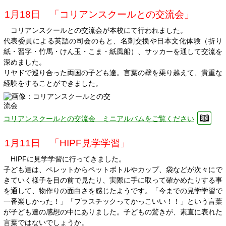
1月18日 「コリアンスクールとの交流会」
コリアンスクールとの交流会が本校にて行われました。
代表委員による英語の司会のもと、名刺交換や日本文化体験（折り
紙・習字・竹馬・けん玉・こま・紙風船）、サッカーを通して交流を
深めました。
リヤドで巡り合った両国の子ども達。言葉の壁を乗り越えて、貴重な
経験をすることができました。
コリアンスクールとの交流会 ミニアルバムをご覧ください
1月11日 「HIPF見学学習」
HIPFに見学学習に行ってきました。
子ども達は、ペレットからペットボトルやカップ、袋などが次々にで
きていく様子を目の前で見たり、実際に手に取って確かめたりする事
を通して、物作りの面白さを感じたようです。「今までの見学学習で
一番楽しかった！」「プラスチックってかっこいい！！」という言葉
が子ども達の感想の中にありました。子どもの驚きが、素直に表れた
言葉ではないでしょうか。