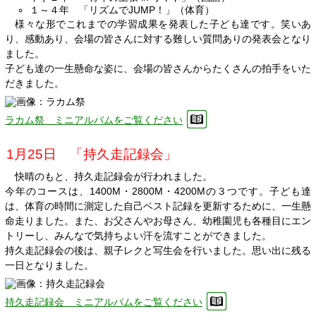
１～４年 「リズムでJUMP！」（体育）
様々な形でこれまでの学習成果を発表した子ども達です。笑いあ
り、感動あり、会場の皆さんに対する難しい質問ありの発表会となり
ました。
子ども達の一生懸命な姿に、会場の皆さんからたくさんの拍手をいた
だきました。
ラカム祭 ミニアルバムをご覧ください
1月25日 「持久走記録会」
快晴のもと、持久走記録会が行われました。
今年のコースは、1400M・2800M・4200Mの３つです。子ども達
は、体育の時間に測定した自己ベスト記録を更新するために、一生懸
命走りました。また、お父さんやお母さん、幼稚園児も各種目にエン
トリーし、みんなで気持ちよい汗を流すことができました。
持久走記録会の後は、親子レクと写生会を行いました。思い出に残る
一日となりました。
持久走記録会 ミニアルバムをご覧ください