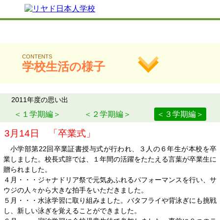
CONTENTS
学校生活の様子
2010
2011
2012
2013
2014
2015
2011年度の思い出
2016
2017
2018
2019
2020
2021
１学期編
２学期編
３学期編
3月14日 「卒業式」
2022
2023
2024
2025
2026
小学部第22回卒業証書授与式が行われ、３人の６年生が本校を卒
業しました。校長式辞では、１年間の活躍をたたえる言葉が卒業生に
贈られました。
４月・・・ジャナドリア祭で元気あふれるパフォーマンスを行い、サ
ウジの人々から大きな拍手をいただきました。
５月・・・水泳学習に取り組みました。バタフライや背泳ぎにも挑戦
し、新しい泳ぎを覚えることができました。