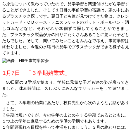
ら原油について教わっていたので、見学学習と関連付けながら学習す
ることができました。そして１日目の事前学習の宿題は、家の中にあ
るプラスチック探しです。翌日子ども達が見つけてきた物は、クレジ
ットカード・ＣＤケース・テニスラケットのガット・ボールペン・消
しゴムなどなど、それぞれが20個ずつ探してくることができまし
た。プラスチック製品が身の回りにたくさんあることに驚いた子ども
たちでした。そして、聞いてみたいことをみんなで考え、事前学習は
終わりました。今週の水曜日の見学でプラスチックができる様子を見
てきます。
1月7日 「３学期始業式」
50日間の３学期が始まり、学校に元気な子ども達の姿が戻ってき
ました。休み時間は、久しぶりにみんなでサッカーをして遊びまし
た。
さて、３学期の始業にあたり、校長先生から次のようなお話があり
ました。
３学期は短いですが、今の学年のまとめをする学期であるとともに、
１つ上の学年に進級するための準備の学期でもあります。
１年間頑張れる目標を持って生活をしましょう。３月の終わりには、